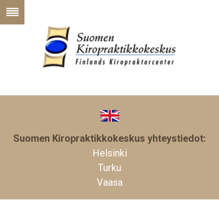
Suomen Kiropraktikkokeskus yhteystiedot:
Helsinki
Turku
Vaasa